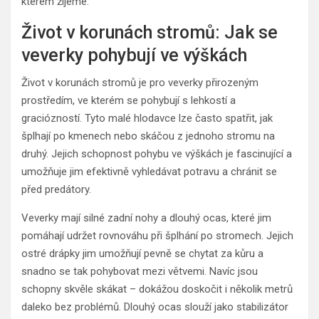
kterém žijeme.
Život v korunách stromů: Jak se
veverky pohybují ve výškách
Život v korunách stromů je pro veverky přirozeným
prostředím, ve kterém se pohybují s lehkostí a
graciózností. Tyto malé hlodavce lze často spatřit, jak
šplhají po kmenech nebo skáčou z jednoho stromu na
druhý. Jejich schopnost pohybu ve výškách je fascinující a
umožňuje jim efektivně vyhledávat potravu a chránit se
před predátory.
Veverky mají silné zadní nohy a dlouhý ocas, které jim
pomáhají udržet rovnováhu při šplhání po stromech. Jejich
ostré drápky jim umožňují pevně se chytat za kůru a
snadno se tak pohybovat mezi větvemi. Navíc jsou
schopny skvěle skákat – dokážou doskočit i několik metrů
daleko bez problémů. Dlouhý ocas slouží jako stabilizátor