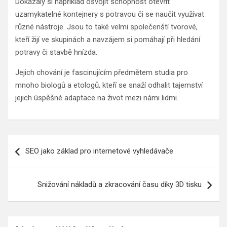
Dokázaly si například osvojit schopnost otevřít
uzamykatelné kontejnery s potravou či se naučit využívat
různé nástroje. Jsou to také velmi společenští tvorové,
kteří žijí ve skupinách a navzájem si pomáhají při hledání
potravy či stavbě hnízda.
Jejich chování je fascinujícím předmětem studia pro
mnoho biologů a etologů, kteří se snaží odhalit tajemství
jejich úspěšné adaptace na život mezi námi lidmi.
Navigace
SEO jako základ pro internetové vyhledávače
pro
příspěvek
Snižování nákladů a zkracování času díky 3D tisku