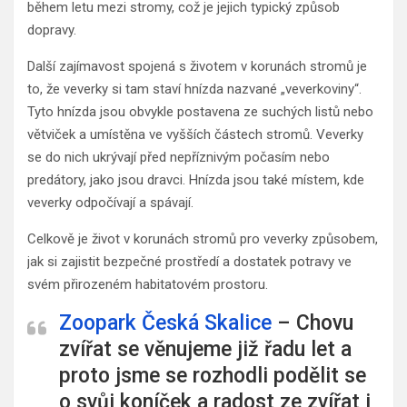
během letu mezi stromy, což je jejich typický způsob
dopravy.
Další zajímavost spojená s životem v korunách stromů je
to, že veverky si tam staví hnízda nazvané „veverkoviny“.
Tyto hnízda jsou obvykle postavena ze suchých listů nebo
větviček a umístěna ve vyšších částech stromů. Veverky
se do nich ukrývají před nepříznivým počasím nebo
predátory, jako jsou dravci. Hnízda jsou také místem, kde
veverky odpočívají a spávají.
Celkově je život v korunách stromů pro veverky způsobem,
jak si zajistit bezpečné prostředí a dostatek potravy ve
svém přirozeném habitatovém prostoru.
Zoopark Česká Skalice
– Chovu
zvířat se věnujeme již řadu let a
proto jsme se rozhodli podělit se
o svůj koníček a radost ze zvířat i