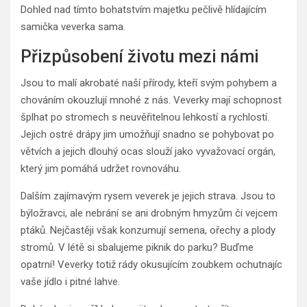
Dohled nad tímto bohatstvím majetku pečlivě hlídajícím
samička veverka sama.
Přizpůsobení životu mezi námi
Jsou to malí akrobaté naší přírody, kteří svým pohybem a
chováním okouzlují mnohé z nás. Veverky mají schopnost
šplhat po stromech s neuvěřitelnou lehkostí a rychlostí.
Jejich ostré drápy jim umožňují snadno se pohybovat po
větvích a jejich dlouhý ocas slouží jako vyvažovací orgán,
který jim pomáhá udržet rovnováhu.
Dalším zajímavým rysem veverek je jejich strava. Jsou to
býložravci, ale nebrání se ani drobným hmyzům či vejcem
ptáků. Nejčastěji však konzumují semena, ořechy a plody
stromů. V létě si sbalujeme piknik do parku? Buďme
opatrní! Veverky totiž rády okusujícím zoubkem ochutnajíc
vaše jídlo i pitné lahve.