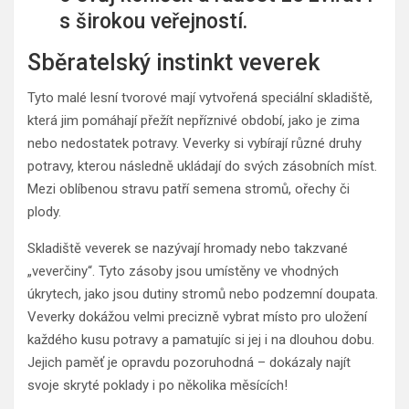
s širokou veřejností.
Sběratelský instinkt veverek
Tyto malé lesní tvorové mají vytvořená speciální skladiště,
která jim pomáhají přežít nepříznivé období, jako je zima
nebo nedostatek potravy. Veverky si vybírají různé druhy
potravy, kterou následně ukládají do svých zásobních míst.
Mezi oblíbenou stravu patří semena stromů, ořechy či
plody.
Skladiště veverek se nazývají hromady nebo takzvané
„veverčiny“. Tyto zásoby jsou umístěny ve vhodných
úkrytech, jako jsou dutiny stromů nebo podzemní doupata.
Veverky dokážou velmi precizně vybrat místo pro uložení
každého kusu potravy a pamatujíc si jej i na dlouhou dobu.
Jejich paměť je opravdu pozoruhodná – dokázaly najít
svoje skryté poklady i po několika měsících!