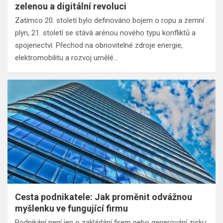
zelenou a digitální revoluci
Zatímco 20. století bylo definováno bojem o ropu a zemní
plyn, 21. století se stává arénou nového typu konfliktů a
spojenectví. Přechod na obnovitelné zdroje energie,
elektromobilitu a rozvoj umělé…
Cesta podnikatele: Jak proměnit odvážnou
myšlenku ve fungující firmu
Podnikání není jen o zakládání firem nebo generování zisku;