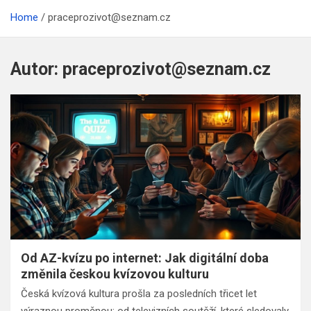
Home
praceprozivot@seznam.cz
Autor:
praceprozivot@seznam.cz
Od AZ-kvízu po internet: Jak digitální doba
změnila českou kvízovou kulturu
Česká kvízová kultura prošla za posledních třicet let
výraznou proměnou: od televizních soutěží, které sledovaly