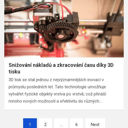
Snižování nákladů a zkracování času díky 3D
tisku
3D tisk se stal jednou z nejvýznamnějších inovací v
průmyslu posledních let. Tato technologie umožňuje
vytvářet fyzické objekty vrstva po vrstvě, což přináší
mnoho nových možností a efektivitu do různých…
Stránkování
1
2
…
6
Next